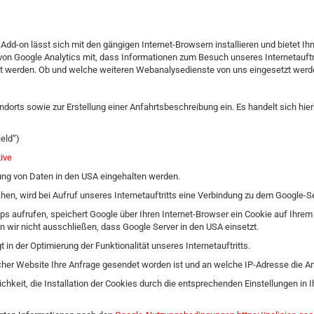
Add-on lässt sich mit den gängigen Internet-Browsern installieren und bietet Ih
) von Google Analytics mit, dass Informationen zum Besuch unseres Internetauftri
t werden. Ob und welche weiteren Webanalysedienste von uns eingesetzt werden,
andorts sowie zur Erstellung einer Anfahrtsbeschreibung ein. Es handelt sich h
eld“)
ive
tung von Daten in den USA eingehalten werden.
chen, wird bei Aufruf unseres Internetauftritts eine Verbindung zu dem Google-S
ps aufrufen, speichert Google über Ihren Internet-Browser ein Cookie auf Ihre
en wir nicht ausschließen, dass Google Server in den USA einsetzt.
t in der Optimierung der Funktionalität unseres Internetauftritts.
cher Website Ihre Anfrage gesendet worden ist und an welche IP-Adresse die An
ichkeit, die Installation der Cookies durch die entsprechenden Einstellungen in 