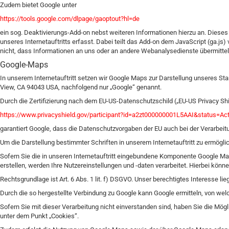
Zudem bietet Google unter
https://tools.google.com/dlpage/gaoptout?hl=de
ein sog. Deaktivierungs-Add-on nebst weiteren Informationen hierzu an. Dieses 
unseres Internetauftritts erfasst. Dabei teilt das Add-on dem JavaScript (ga.js
nicht, dass Informationen an uns oder an andere Webanalysedienste übermittel
Google-Maps
In unserem Internetauftritt setzen wir Google Maps zur Darstellung unseres St
View, CA 94043 USA, nachfolgend nur „Google“ genannt.
Durch die Zertifizierung nach dem EU-US-Datenschutzschild („EU-US Privacy Shi
https://www.privacyshield.gov/participant?id=a2zt000000001L5AAI&status=Act
garantiert Google, dass die Datenschutzvorgaben der EU auch bei der Verarbei
Um die Darstellung bestimmter Schriften in unserem Internetauftritt zu ermögli
Sofern Sie die in unseren Internetauftritt eingebundene Komponente Google Ma
erstellen, werden Ihre Nutzereinstellungen und -daten verarbeitet. Hierbei könn
Rechtsgrundlage ist Art. 6 Abs. 1 lit. f) DSGVO. Unser berechtigtes Interesse lieg
Durch die so hergestellte Verbindung zu Google kann Google ermitteln, von wel
Sofern Sie mit dieser Verarbeitung nicht einverstanden sind, haben Sie die Mögl
unter dem Punkt „Cookies“.