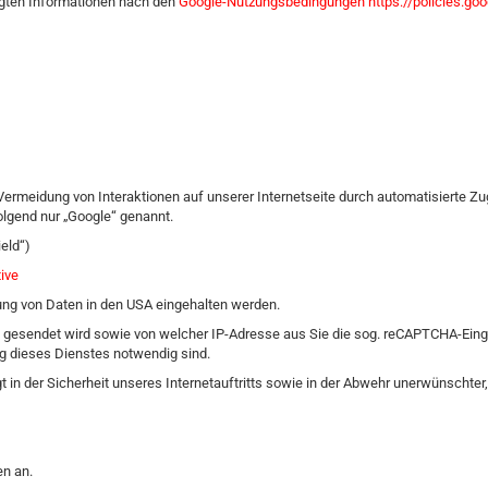
ngten Informationen nach den
Google-Nutzungsbedingungen
https://policies.g
rmeidung von Interaktionen auf unserer Internetseite durch automatisierte Zugri
lgend nur „Google“ genannt.
eld“)
ive
tung von Daten in den USA eingehalten werden.
ge gesendet wird sowie von welcher IP-Adresse aus Sie die sog. reCAPTCHA-Ei
ung dieses Dienstes notwendig sind.
egt in der Sicherheit unseres Internetauftritts sowie in der Abwehr unerwünschter
n an.