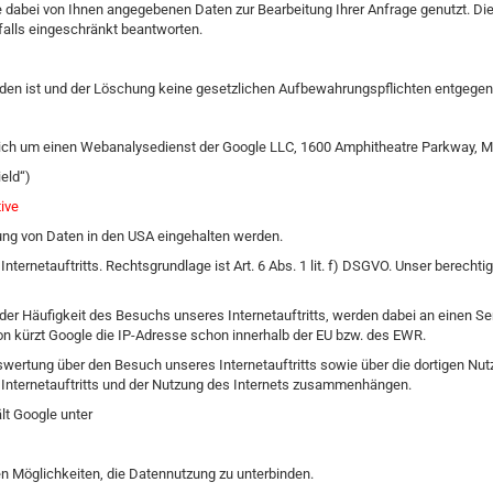
die dabei von Ihnen angegebenen Daten zur Bearbeitung Ihrer Anfrage genutzt. D
nfalls eingeschränkt beantworten.
rden ist und der Löschung keine gesetzlichen Aufbewahrungspflichten entgegen
 es sich um einen Webanalysedienst der Google LLC, 1600 Amphitheatre Parkway,
eld“)
ive
tung von Daten in den USA eingehalten werden.
ternetauftritts. Rechtsgrundlage ist Art. 6 Abs. 1 lit. f) DSGVO. Unser berechti
er Häufigkeit des Besuchs unseres Internetauftritts, werden dabei an einen Ser
on kürzt Google die IP-Adresse schon innerhalb der EU bzw. des EWR.
rtung über den Besuch unseres Internetauftritts sowie über die dortigen Nutz
s Internetauftritts und der Nutzung des Internets zusammenhängen.
lt Google unter
en Möglichkeiten, die Datennutzung zu unterbinden.