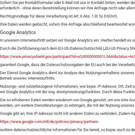
Sofern Sie per Kontaktformular oder E-Mail mit uns in Kontakt treten, werden 
erforderlich - ohne deren Bereitstellung können wir Ihre Anfrage nicht oder alle
Rechtsgrundlage für diese Verarbeitung ist Art. 6 Abs. 1 lit. b) DSGVO.
Ihre Daten werden gelöscht, sofern Ihre Anfrage abschließend beantwortet wo
Google Analytics
In unserem Internetauftritt setzen wir Google Analytics ein. Hierbei handelt
Durch die Zertifizierung nach dem EU-US-Datenschutzschild („EU-US Privacy Shi
https://www.privacyshield.gov/participant?id=a2zt000000001L5AAI&status=Act
garantiert Google, dass die Datenschutzvorgaben der EU auch bei der Verarbei
Der Dienst Google Analytics dient zur Analyse des Nutzungsverhaltens unseres In
Betrieb unseres Internetauftritts.
Nutzungs- und nutzerbezogene Informationen, wie bspw. IP-Adresse, Ort, Zeit od
wir Google Analytics mit der sog. Anonymisierungsfunktion. Durch diese Funkti
Die so erhobenen Daten werden wiederum von Google genutzt, um uns eine Auswe
werden, um weitere Dienstleistungen zu erbringen, die mit der Nutzung unsere
Google gibt an, Ihre IP-Adresse nicht mit anderen Daten zu verbinden. Zudem hä
https://www.google.com/intl/de/policies/privacy/partners
weitere datenschutzrechtliche Informationen für Sie bereit, so bspw. auch zu d