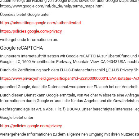
Zudem erfolgt die Nutzung von Google Maps sowie der über Google Maps erla
https://www.google.com/intl/de_de/help/terms_maps.html.
Überdies bietet Google unter
https://adssettings.google.com/authenticated
https://policies.google.com/privacy
weitergehende Informationen an.
Google reCAPTCHA
In unserem Internetauftritt setzen wir Google reCAPTCHA zur Überprüfung und Ve
Google LLC, 1600 Amphitheatre Parkway, Mountain View, CA 94043 USA, nachfo
Durch die Zertifizierung nach dem EU-US-Datenschutzschild („EU-US Privacy Shi
https://www.privacyshield.gov/participant?id=a2zt000000001L5AAI&status=Act
garantiert Google, dass die Datenschutzvorgaben der EU auch bei der Verarbei
Durch diesen Dienst kann Google ermitteln, von welcher Webseite eine Anfra
Informationen durch Google erfasst, die für das Angebot und die Gewährleist
Rechtsgrundlage ist Art. 6 Abs. 1 lit. f) DSGVO. Unser berechtigtes Interesse li
Google bietet unter
https://policies.google.com/privacy
weitergehende Informationen zu dem allgemeinen Umgang mit Ihren Nutzerdate