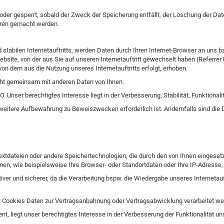
t oder gesperrt, sobald der Zweck der Speicherung entfällt, der Löschung der 
hren gemacht werden.
tabilen Internetauftritts, werden Daten durch Ihren Internet-Browser an uns bz
bsite, von der aus Sie auf unseren Internetauftritt gewechselt haben (Referrer 
von dem aus die Nutzung unseres Internetauftritts erfolgt, erhoben.
cht gemeinsam mit anderen Daten von Ihnen.
. Unser berechtigtes Interesse liegt in der Verbesserung, Stabilität, Funktionalit
itere Aufbewahrung zu Beweiszwecken erforderlich ist. Andernfalls sind die Dat
Textdateien oder andere Speichertechnologien, die durch den von Ihnen eingese
en, wie beispielsweise Ihre Browser- oder Standortdaten oder Ihre IP-Adresse,
ktiver und sicherer, da die Verarbeitung bspw. die Wiedergabe unseres Interneta
ese Cookies Daten zur Vertragsanbahnung oder Vertragsabwicklung verarbeitet we
, liegt unser berechtigtes Interesse in der Verbesserung der Funktionalität unser