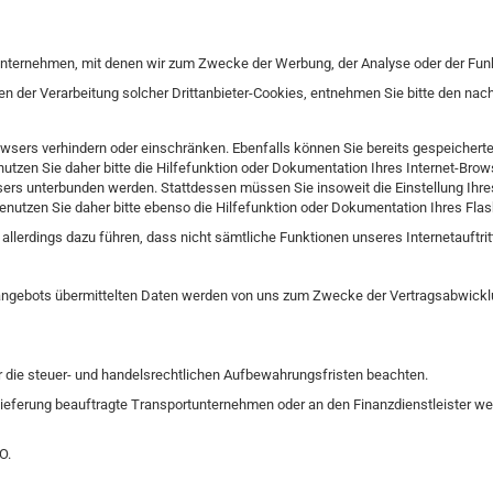
nternehmen, mit denen wir zum Zwecke der Werbung, der Analyse oder der Funkt
n der Verarbeitung solcher Drittanbieter-Cookies, entnehmen Sie bitte den nac
Browsers verhindern oder einschränken. Ebenfalls können Sie bereits gespeichert
utzen Sie daher bitte die Hilfefunktion oder Dokumentation Ihres Internet-Brow
sers unterbunden werden. Stattdessen müssen Sie insoweit die Einstellung Ihres 
utzen Sie daher bitte ebenso die Hilfefunktion oder Dokumentation Ihres Flash
 allerdings dazu führen, dass nicht sämtliche Funktionen unseres Internetauftrit
gebots übermittelten Daten werden von uns zum Zwecke der Vertragsabwicklung
r die steuer- und handelsrechtlichen Aufbewahrungsfristen beachten.
ieferung beauftragte Transportunternehmen oder an den Finanzdienstleister we
O.