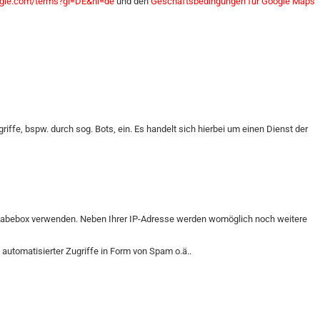
oogle.com/terms?gl=DE&hl=de
und den
Geschäftsbedingungen für Google Maps
ffe, bspw. durch sog. Bots, ein. Es handelt sich hierbei um einen Dienst der
ngabebox verwenden. Neben Ihrer IP-Adresse werden womöglich noch weitere
, automatisierter Zugriffe in Form von Spam o.ä..