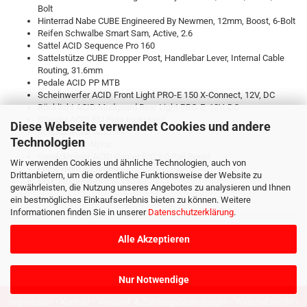
Bolt
Hinterrad Nabe CUBE Engineered By Newmen, 12mm, Boost, 6-Bolt
Reifen Schwalbe Smart Sam, Active, 2.6
Sattel ACID Sequence Pro 160
Sattelstütze CUBE Dropper Post, Handlebar Lever, Internal Cable
Routing, 31.6mm
Pedale ACID PP MTB
Scheinwerfer ACID Front Light PRO-E 150 X-Connect, 12V, DC
Rücklicht ACID Mudguard Rear Light PRO-E, 12V, DC
Ständer ACID FM Pure Kickstand
Diese Webseite verwendet Cookies und andere
Schutzbleche ACID 65
Technologien
Glocke ACID Alpha
Gepäckträger ACID Carrier SIC 2.0 Rail Boost
Wir verwenden Cookies und ähnliche Technologien, auch von
Farbe night´n´chrome
Drittanbietern, um die ordentliche Funktionsweise der Website zu
Max. Systemgewicht 150 kg
gewährleisten, die Nutzung unseres Angebotes zu analysieren und Ihnen
ein bestmögliches Einkaufserlebnis bieten zu können. Weitere
Informationen finden Sie in unserer
Datenschutzerklärung
.
Alle Akzeptieren
Nur Notwendige
Impressum
•
Kontakt
•
Versand- & Zahlungsbedingungen
•
Widerrufsrecht
•