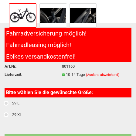
Fahrradversicherung möglich!
Fahrradleasing möglich!
Ebikes versandkostenfrei!
Art.Nr.:
801160
Lieferzeit:
10-14 Tage
(Ausland abweichend)
Bitte wählen Sie die gewünschte Größe:
29 L
29 XL