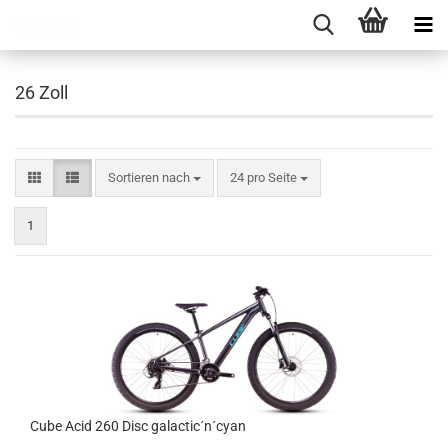
26 Zoll
Sortieren nach
24 pro Seite
1
Cube Acid 260 Disc galactic´n´cyan