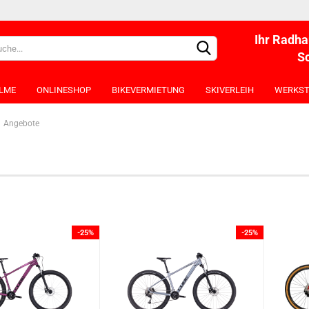
Ihr Radha
S
LME
ONLINESHOP
BIKEVERMIETUNG
SKIVERLEIH
WERKST
Angebote
-25%
-25%