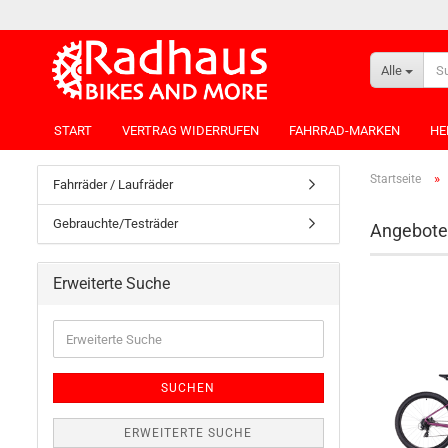
Alle
START
VERTRAG WIDERRUFEN
FAHRRAD-MARKEN
HE
»
Startseite
Fahrräder / Laufräder
Gebrauchte/Testräder
Angebote
Erweiterte Suche
SUCHEN
ERWEITERTE SUCHE