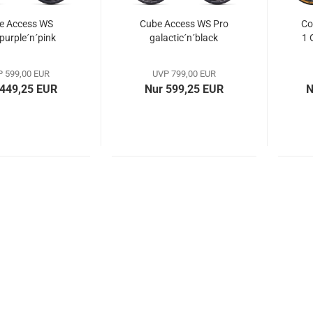
e Access WS
Cube Access WS Pro
Co
purple´n´pink
galactic´n´black
1 
 599,00 EUR
UVP 799,00 EUR
 449,25 EUR
Nur 599,25 EUR
N