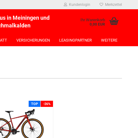
Kundenlogin
Merkzettel
us in Meiningen und
Ihr Warenkorb
chmalkalden
0,00 EUR
ATT
VERSICHERUNGEN
LEASINGPARTNER
WEITERE
Konto erstellen
Passwort vergessen?
TOP
-26%